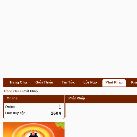
Trang Chủ
Giới Thiệu
Tin Tức
Lời Ngỏ
Phật Pháp
Kin
Trang chủ
» Phật Pháp
Online
Phật Pháp
Online
1
Lượt truy cập
2604