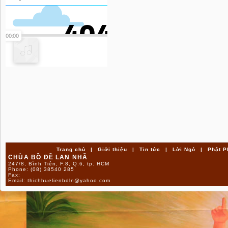
Trang chủ
|
Giới thiệu
|
Tin tức
|
Lời Ngỏ
|
Phật P
CHÙA BỒ ĐỀ LAN NHÃ
247/8, Bình Tiên, F.8, Q.6, tp. HCM
Phone:
(08) 38540 285
Fax:
Email:
thichhuelienbdln@yahoo.com