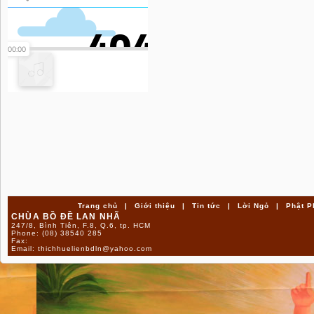
Trang chủ
|
Giới thiệu
|
Tin tức
|
Lời Ngỏ
|
Phật P
CHÙA BỒ ĐỀ LAN NHÃ
247/8, Bình Tiên, F.8, Q.6, tp. HCM
Phone:
(08) 38540 285
Fax:
Email:
thichhuelienbdln@yahoo.com