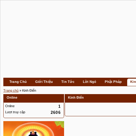
Trang Chủ
Giới Thiệu
Tin Tức
Lời Ngỏ
Phật Pháp
Kin
Trang chủ
» Kinh Điển
Online
Kinh Điển
Online
1
Lượt truy cập
2606