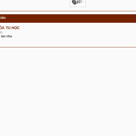
Giáo
ÓA TU HỌC
4)
 lan nha