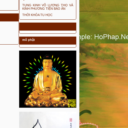
TỤNG KINH VÔ LƯỢNG THỌ VÀ
KINH PHƯƠNG TIỆN BÁO ÂN
THỜI KHÓA TU HỌC
mô phật