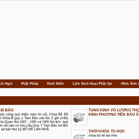
Lời Ngỏ
Phật Pháp
Kinh Điển
Lịch Sinh Hoạt Phật Sự
Hình Ảnh 
AM BẢO
TỤNG KINH VÔ LƯỢNG TH
 báo cùng quý thiện nam tín nữ, Chùa Bồ Đề
KINH PHƯƠNG TIỆN BÁO 
 khóa lễ quy y Tam Bảo vào lúc 2 giờ chiều
ía Quan Âm 19/2 - 19/6 và 19/9 âm lịch. quý
tín nữ nào có nhu cầu Quy Y Tam Bảo xin liên
 tại bàn thư ký BỒ ĐỀ LAN NHÃ.
THỜI KHÓA TU HỌC
chua bo de lan nha