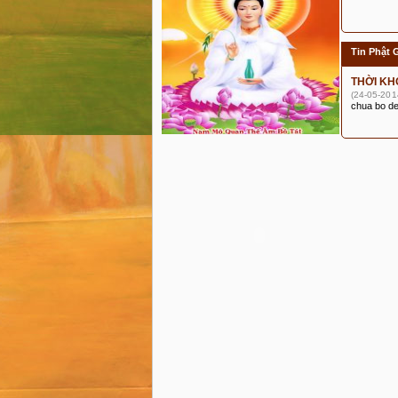
Tin Phật 
THỜI KH
(24-05-201
chua bo de