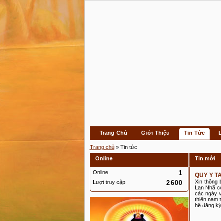
Trang Chủ
Giới Thiệu
Tin Tức
Trang chủ
» Tin tức
Online
Tin mới
Online
1
QUY Y T
Xin thông
Lượt truy cập
2600
Lan Nhã có
các ngày v
thiện nam 
hệ đăng ký