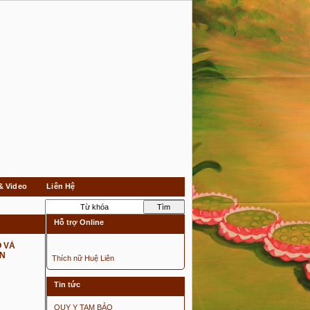
& Video
Liên Hệ
Hỗ trợ Online
Ọ VÀ
ÂN
Thích nữ Huệ Liên
Tin tức
QUY Y TAM BẢO